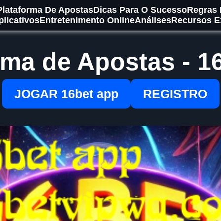
Plataforma De Apostas
Dicas Para O Sucesso
Regras 
plicativos
Entretenimento Online
Análises
Recursos E
rma de Apostas - 1
JOGAR 16bet app
REGISTRO