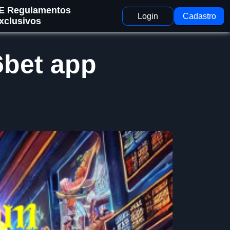
E Regulamentos
Login
Cadastro
xclusivos
6bet app