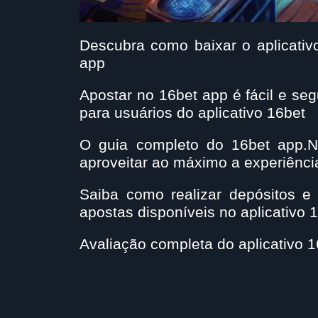
Descubra como baixar o aplicativ
app
Apostar no 16bet app é fácil e se
para usuários do aplicativo 16bet
O guia completo do 16bet app.N
aproveitar ao máximo a experiênci
Saiba como realizar depósitos 
apostas disponíveis no aplicativo 
Avaliação completa do aplicativo 1