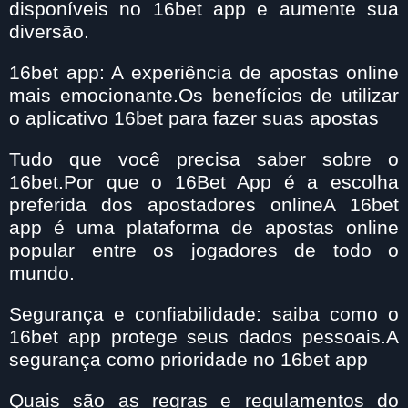
disponíveis no 16bet app e aumente sua
diversão.
16bet app: A experiência de apostas online
mais emocionante.Os benefícios de utilizar
o aplicativo 16bet para fazer suas apostas
Tudo que você precisa saber sobre o
16bet.Por que o 16Bet App é a escolha
preferida dos apostadores onlineA 16bet
app é uma plataforma de apostas online
popular entre os jogadores de todo o
mundo.
Segurança e confiabilidade: saiba como o
16bet app protege seus dados pessoais.A
segurança como prioridade no 16bet app
Quais são as regras e regulamentos do