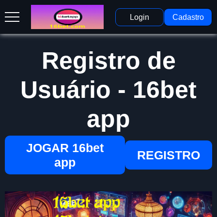
Login
Cadastro
Registro de
Usuário - 16bet
app
JOGAR 16bet
REGISTRO
app